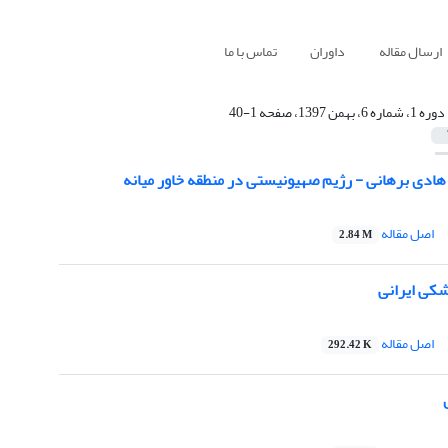
ارسال مقاله
داوران
تماس با ما
دوره 1، شماره 6، بهمن 1397، صفحه 1-40
هادی برهانی - رژیم صهیونیستی در منطقه خاور میانه
اصل مقاله
2.84 M
شکی ایرانی
اصل مقاله
292.42 K