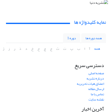
نمایه کلیدواژه ها
همه دوره ها
دوره 1
همه
آ
ا
ب
پ
ت
ث
ج
چ
ح
خ
د
ذ
ر
ز
ژ
دسترسی سریع
صفحه اصلی
درباره نشریه
اعضای هیات تحریریه
ارسال مقاله
تماس با ما
نقشه سایت
آخرین اخبار