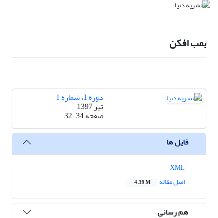
بمب افکن
دوره 1، شماره 1
تیر 1397
صفحه
32-34
فایل ها
XML
اصل مقاله
4.39 M
هم رسانی